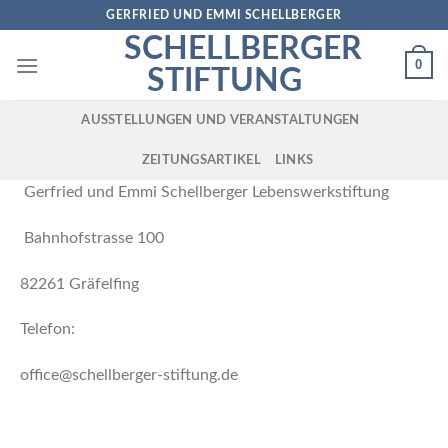
Skip
GERFRIED UND EMMI SCHELLBERGER
to
SCHELLBERGER
content
0
STIFTUNG
AUSSTELLUNGEN UND VERANSTALTUNGEN
ZEITUNGSARTIKEL
LINKS
Gerfried und Emmi Schellberger Lebenswerkstiftung
Bahnhofstrasse 100
82261 Gräfelfing
Telefon:
office@schellberger-stiftung.de