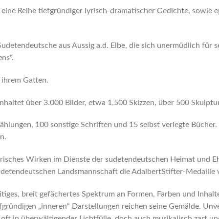
t eine Reihe tiefgründiger lyrisch-dramatischer Gedichte, sowie
s Sudetendeutsche aus Aussig a.d. Elbe, die sich unermüdlich für
ns“.
 ihrem Gatten.
haltet über 3.000 Bilder, etwa 1.500 Skizzen, über 500 Skulptur
zählungen, 100 sonstige Schriften und 15 selbst verlegte Büche
n.
tlerisches Wirken im Dienste der sudetendeutschen Heimat und 
etendeutschen Landsmannschaft die AdalbertStifter-Medaille v
itiges, breit gefächertes Spektrum an Formen, Farben und Inhalt
tiefgründigen „inneren“ Darstellungen reichen seine Gemälde. Un
oft in überwältigender Lichtfülle, doch auch musikalisch zart u