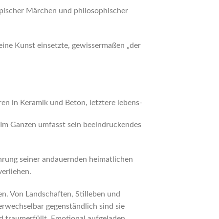
 epischer Märchen und philosophischer
 seine Kunst einsetzte, gewissermaßen „der
en in Keramik und Beton, letztere lebens-
r. Im Ganzen umfasst sein beeindruckendes
Ehrung seiner andauernden heimatlichen
erliehen.
en. Von Landschaften, Stilleben und
verwechselbar gegenständlich sind sie
nd traumerfüllt. Emotional aufgeladen