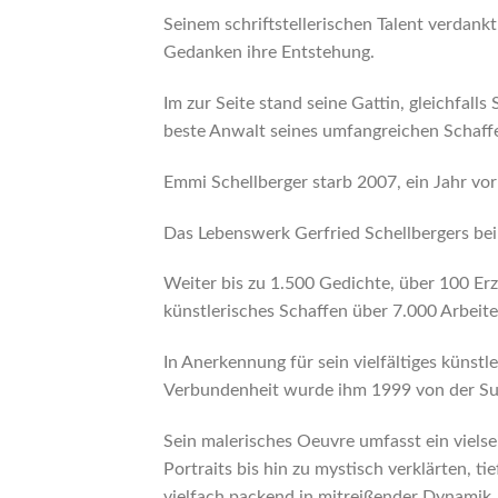
Seinem schriftstellerischen Talent verdank
Gedanken ihre Entstehung.
Im zur Seite stand seine Gattin, gleichfall
beste Anwalt seines umfangreichen Schaffe
Emmi Schellberger starb 2007, ein Jahr vor
Das Lebenswerk Gerfried Schellbergers bein
Weiter bis zu 1.500 Gedichte, über 100 Er
künstlerisches Schaffen über 7.000 Arbeite
In Anerkennung für sein vielfältiges küns
Verbundenheit wurde ihm 1999 von der Sud
Sein malerisches Oeuvre umfasst ein vielse
Portraits bis hin zu mystisch verklärten, 
vielfach packend in mitreißender Dynamik, 