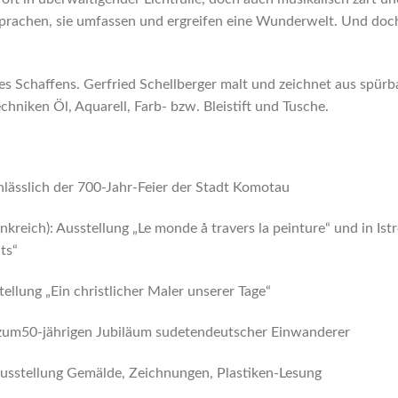
sprachen, sie umfassen und ergreifen eine Wunderwelt. Und doch
 Schaffens. Gerfried Schellberger malt und zeichnet aus spürba
chniken Öl, Aquarell, Farb- bzw. Bleistift und Tusche.
nlässlich der 700-Jahr-Feier der Stadt Komotau
kreich): Ausstellung „Le monde å travers la peinture“ und in Istr
ts“
lung „Ein christlicher Maler unserer Tage“
zum50-jährigen Jubiläum sudetendeutscher Einwanderer
stellung Gemälde, Zeichnungen, Plastiken-Lesung