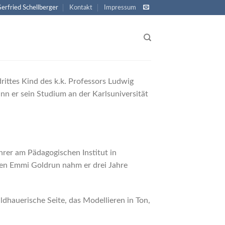
Gerfried Schellberger
Kontakt
Impressum
ittes Kind des k.k. Professors Ludwig
n er sein Studium an der Karlsuniversität
rer am Pädagogischen Institut in
bten Emmi Goldrun nahm er drei Jahre
ldhauerische Seite, das Modellieren in Ton,