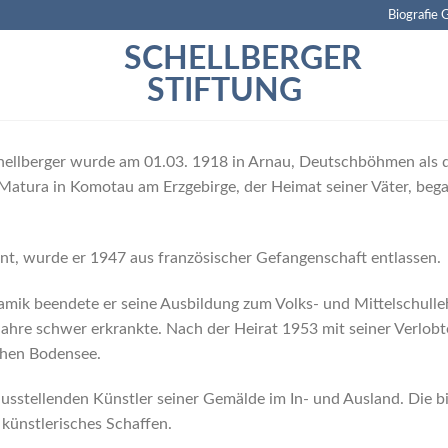
Biografie 
SCHELLBERGER
STIFTUNG
hellberger wurde am 01.03. 1918 in Arnau, Deutschböhmen als dr
Matura in Komotau am Erzgebirge, der Heimat seiner Väter, began
t, wurde er 1947 aus französischer Gefangenschaft entlassen.
mik beendete er seine Ausbildung zum Volks- und Mittelschulleh
 Jahre schwer erkrankte. Nach der Heirat 1953 mit seiner Verlo
ichen Bodensee.
ausstellenden Künstler seiner Gemälde im In- und Ausland. Die bi
 künstlerisches Schaffen.