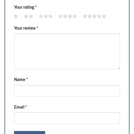
Your rating
*
1
2
3
4
5
Your review
*
Name
*
Email
*