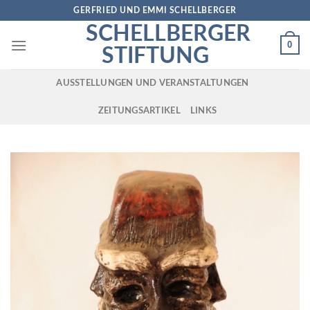
Skip
GERFRIED UND EMMI SCHELLBERGER
to
SCHELLBERGER
content
0
STIFTUNG
AUSSTELLUNGEN UND VERANSTALTUNGEN
ZEITUNGSARTIKEL
LINKS