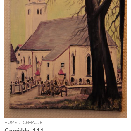
HOME
/
GEMÄLDE