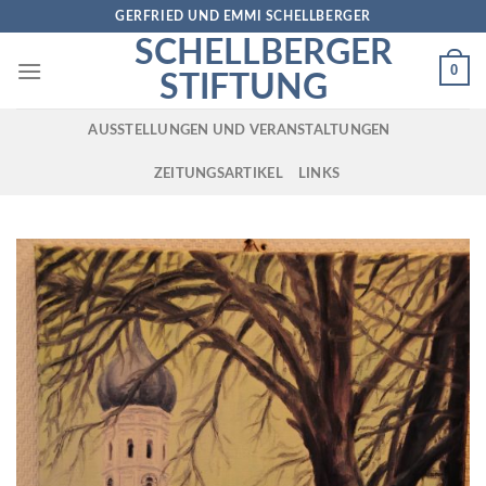
Skip
GERFRIED UND EMMI SCHELLBERGER
to
SCHELLBERGER
content
0
STIFTUNG
AUSSTELLUNGEN UND VERANSTALTUNGEN
ZEITUNGSARTIKEL
LINKS