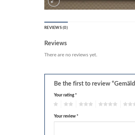
REVIEWS (0)
Reviews
There are no reviews yet.
Be the first to review “Gemä
Your rating
*
1
2
3
4
5
Your review
*