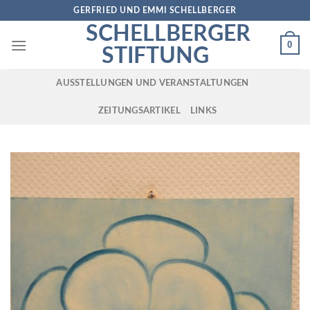
Skip
GERFRIED UND EMMI SCHELLBERGER
to
SCHELLBERGER
content
0
STIFTUNG
AUSSTELLUNGEN UND VERANSTALTUNGEN
ZEITUNGSARTIKEL
LINKS