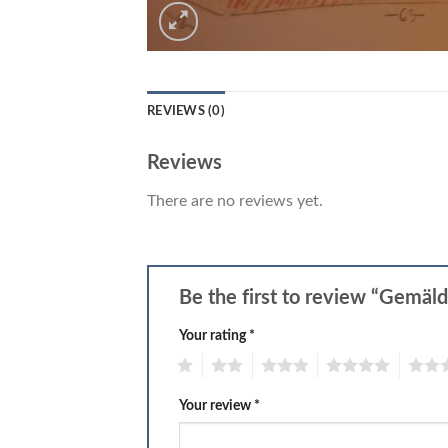
REVIEWS (0)
Reviews
There are no reviews yet.
Be the first to review “Gemä
Your rating
*
1
2
3
4
5
Your review
*