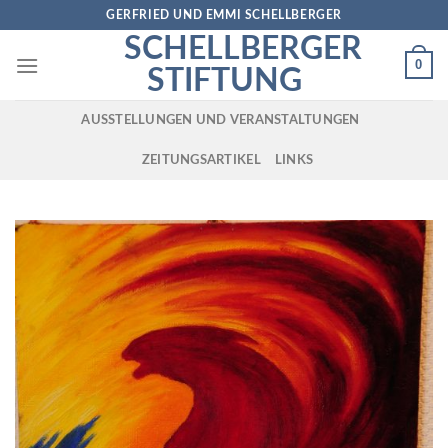
Skip
GERFRIED UND EMMI SCHELLBERGER
to
SCHELLBERGER
content
0
STIFTUNG
AUSSTELLUNGEN UND VERANSTALTUNGEN
ZEITUNGSARTIKEL
LINKS