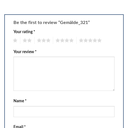
Be the first to review “Gemälde_321”
Your rating
*
1
2
3
4
5
Your review
*
Name
*
Email
*