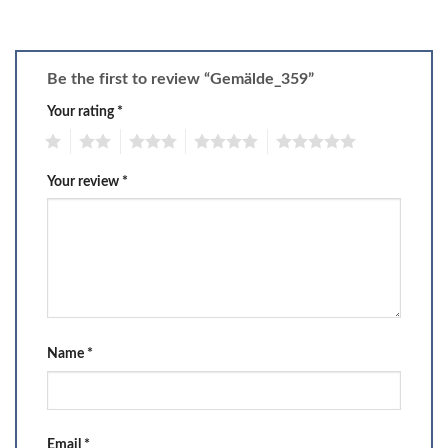
Be the first to review “Gemälde_359”
Your rating
*
1
2
3
4
5
Your review
*
Name
*
Email
*