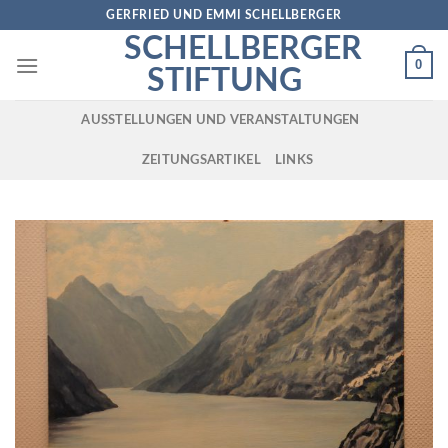
Skip
GERFRIED UND EMMI SCHELLBERGER
to
SCHELLBERGER
content
0
STIFTUNG
AUSSTELLUNGEN UND VERANSTALTUNGEN
ZEITUNGSARTIKEL
LINKS