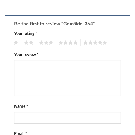
Be the first to review “Gemälde_364”
Your rating
*
1
2
3
4
5
Your review
*
Name
*
Email
*