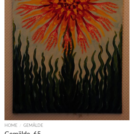
HOME
/
GEMÄLDE