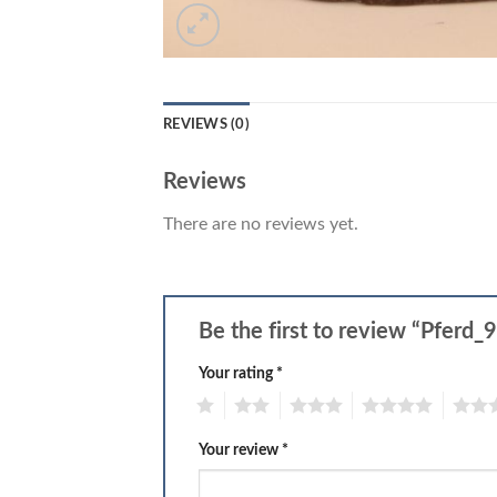
REVIEWS (0)
Reviews
There are no reviews yet.
Be the first to review “Pferd_
Your rating
*
1
2
3
4
5
Your review
*