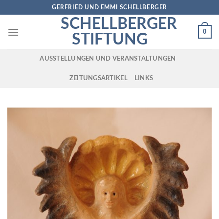
Skip
GERFRIED UND EMMI SCHELLBERGER
to
SCHELLBERGER
content
0
STIFTUNG
AUSSTELLUNGEN UND VERANSTALTUNGEN
ZEITUNGSARTIKEL
LINKS