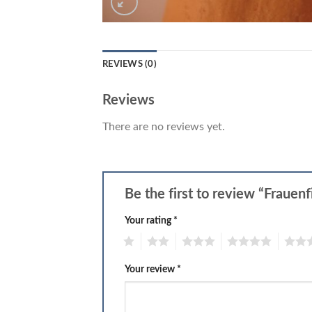
REVIEWS (0)
Reviews
There are no reviews yet.
Be the first to review “Frauen
Your rating
*
1
2
3
4
5
Your review
*